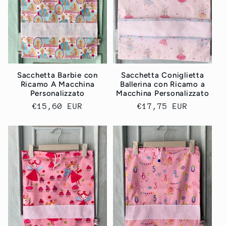
Sacchetta Barbie con
Sacchetta Coniglietta
Ricamo A Macchina
Ballerina con Ricamo a
Personalizzato
Macchina Personalizzato
Prezzo
€15,60 EUR
Prezzo
€17,75 EUR
di
di
listino
listino