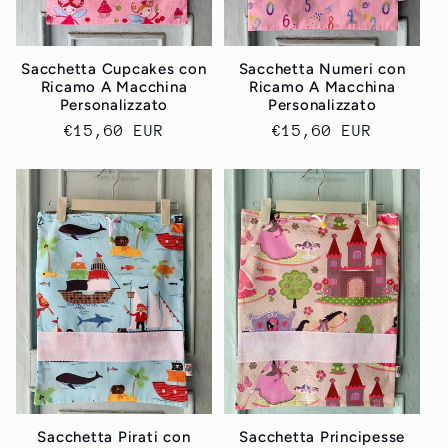
Sacchetta Cupcakes con
Sacchetta Numeri con
Ricamo A Macchina
Ricamo A Macchina
Personalizzato
Personalizzato
Prezzo
€15,60 EUR
Prezzo
€15,60 EUR
di
di
listino
listino
Sacchetta Pirati con
Sacchetta Principesse