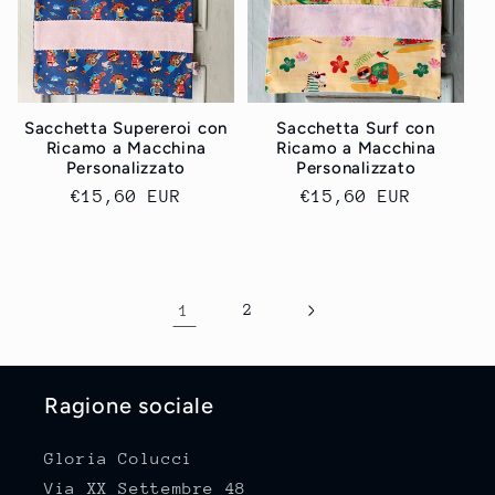
Sacchetta Supereroi con
Sacchetta Surf con
Ricamo a Macchina
Ricamo a Macchina
Personalizzato
Personalizzato
Prezzo
€15,60 EUR
Prezzo
€15,60 EUR
di
di
listino
listino
1
2
Ragione sociale
Gloria Colucci
Via XX Settembre 48