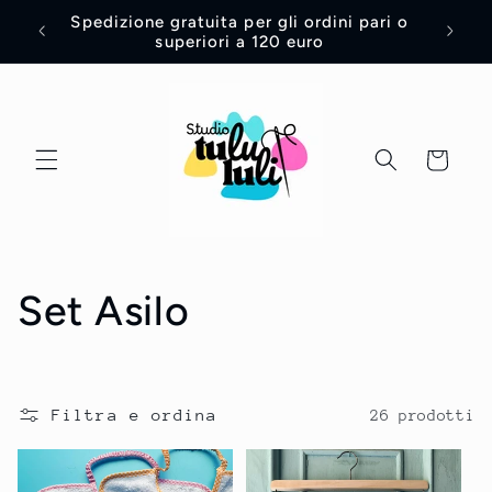
Vai
Spedizione gratuita per gli ordini pari o
Sotto 
direttamente
superiori a 120 euro
tuo o
ai contenuti
Carrello
C
Set Asilo
o
l
Filtra e ordina
26 prodotti
l