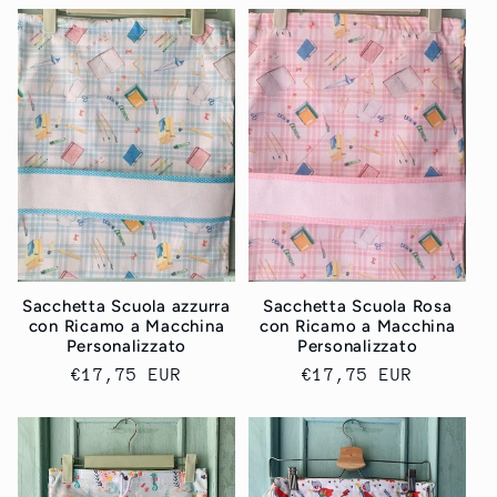
listino
listino
Sacchetta Scuola azzurra
Sacchetta Scuola Rosa
con Ricamo a Macchina
con Ricamo a Macchina
Personalizzato
Personalizzato
Prezzo
€17,75 EUR
Prezzo
€17,75 EUR
di
di
listino
listino