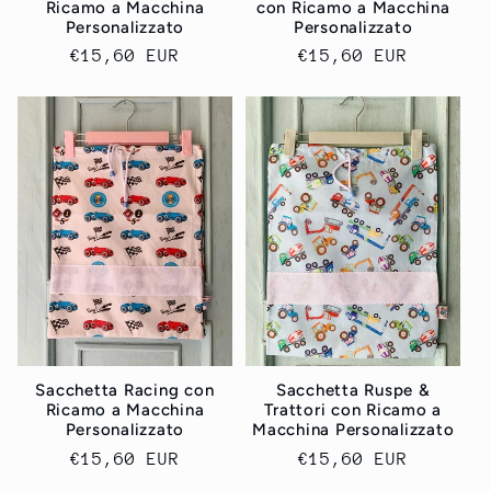
Ricamo a Macchina
con Ricamo a Macchina
Personalizzato
Personalizzato
Prezzo
€15,60 EUR
Prezzo
€15,60 EUR
di
di
listino
listino
Sacchetta Racing con
Sacchetta Ruspe &
Ricamo a Macchina
Trattori con Ricamo a
Personalizzato
Macchina Personalizzato
Prezzo
€15,60 EUR
Prezzo
€15,60 EUR
di
di