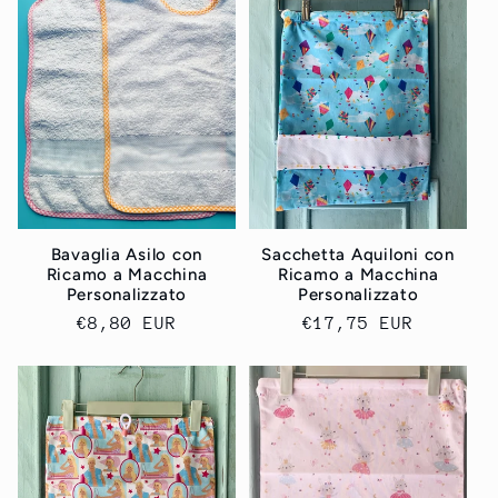
e
z
i
o
n
Bavaglia Asilo con
Sacchetta Aquiloni con
e
Ricamo a Macchina
Ricamo a Macchina
Personalizzato
Personalizzato
:
Prezzo
€8,80 EUR
Prezzo
€17,75 EUR
di
di
listino
listino