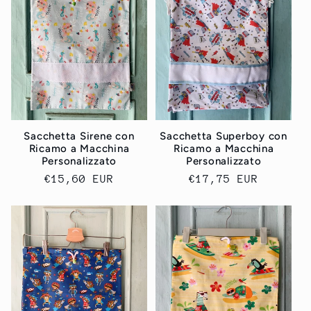
Sacchetta Sirene con
Sacchetta Superboy con
Ricamo a Macchina
Ricamo a Macchina
Personalizzato
Personalizzato
Prezzo
€15,60 EUR
Prezzo
€17,75 EUR
di
di
listino
listino